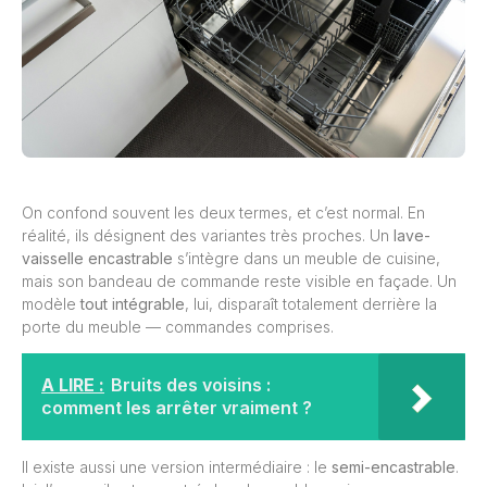
On confond souvent les deux termes, et c’est normal. En
réalité, ils désignent des variantes très proches. Un
lave-
vaisselle encastrable
s’intègre dans un meuble de cuisine,
mais son bandeau de commande reste visible en façade. Un
modèle
tout intégrable
, lui, disparaît totalement derrière la
porte du meuble — commandes comprises.
A LIRE :
Bruits des voisins :
comment les arrêter vraiment ?
Il existe aussi une version intermédiaire : le
semi-encastrable
.