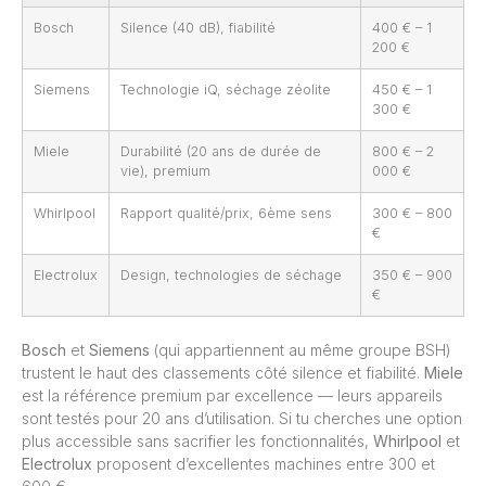
Bosch
Silence (40 dB), fiabilité
400 € – 1
200 €
Siemens
Technologie iQ, séchage zéolite
450 € – 1
300 €
Miele
Durabilité (20 ans de durée de
800 € – 2
vie), premium
000 €
Whirlpool
Rapport qualité/prix, 6ème sens
300 € – 800
€
Electrolux
Design, technologies de séchage
350 € – 900
€
Bosch
et
Siemens
(qui appartiennent au même groupe BSH)
trustent le haut des classements côté silence et fiabilité.
Miele
est la référence premium par excellence — leurs appareils
sont testés pour 20 ans d’utilisation. Si tu cherches une option
plus accessible sans sacrifier les fonctionnalités,
Whirlpool
et
Electrolux
proposent d’excellentes machines entre 300 et