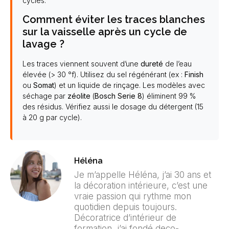
cycles.
Comment éviter les traces blanches
sur la vaisselle après un cycle de
lavage ?
Les traces viennent souvent d’une
dureté
de l’eau
élevée (> 30 °f). Utilisez du sel régénérant (ex :
Finish
ou
Somat
) et un liquide de rinçage. Les modèles avec
séchage par
zéolite
(
Bosch Serie 8
) éliminent 99 %
des résidus. Vérifiez aussi le dosage du détergent (15
à 20 g par cycle).
Héléna
Je m’appelle Héléna, j’ai 30 ans et
la décoration intérieure, c’est une
vraie passion qui rythme mon
quotidien depuis toujours.
Décoratrice d’intérieur de
formation, j’ai fondé deco-