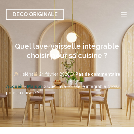
DECO ORIGINALE
Quel lave-vaisselle intégrable
choisir pour sa cuisine ?
Héléna
24 février 2026
Pas de commentaire
Accueil
»
Maison
»
Quel lave-vaisselle intégrable choisir
pour sa cuisine ?