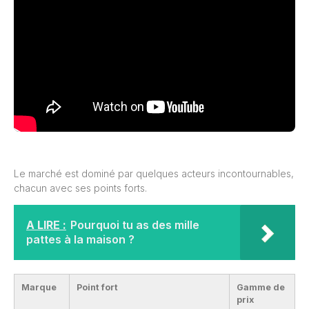
Le marché est dominé par quelques acteurs incontournables,
chacun avec ses points forts.
A LIRE :
Pourquoi tu as des mille
pattes à la maison ?
Marque
Point fort
Gamme de
prix