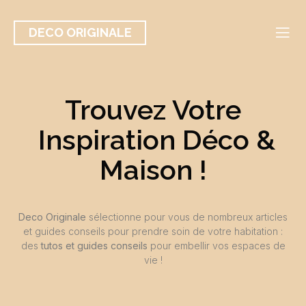
DECO ORIGINALE
Trouvez Votre
Inspiration Déco
&
Maison !
Deco Originale
sélectionne pour vous de nombreux articles
et guides conseils pour prendre soin de votre habitation :
des
tutos et guides conseils
pour embellir vos espaces de
vie !