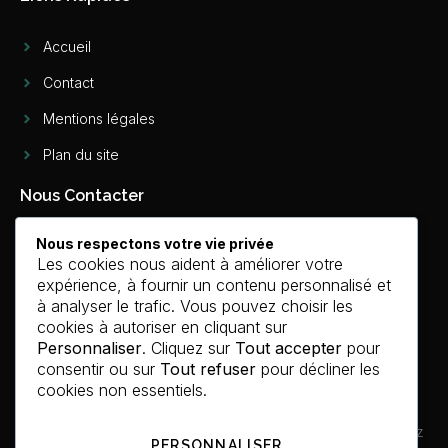
Accueil
Contact
Mentions légales
Plan du site
Nous Contacter
Nous respectons votre vie privée
contact@deco-originale.fr
Les cookies nous aident à améliorer votre
expérience, à fournir un contenu personnalisé et
FORMULAIRE
à analyser le trafic. Vous pouvez choisir les
cookies à autoriser en cliquant sur
Personnaliser
. Cliquez sur
Tout accepter
pour
consentir ou sur
Tout refuser
pour décliner les
DECO ORIGINALE
cookies non essentiels.
Votre magazine quotidien sur l’univers de la maison : trouvez
PERSONNALISER